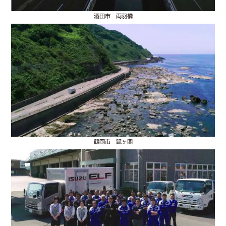
酒田市 両羽橋
鶴岡市 鼠ヶ関