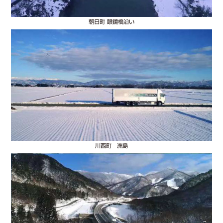
朝日町 眼鏡橋沿い
川西町 洲島