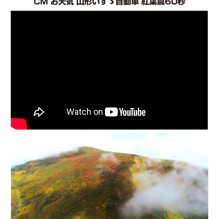
CM お天気 山形いすゞ自動車 紅葉篇60秒