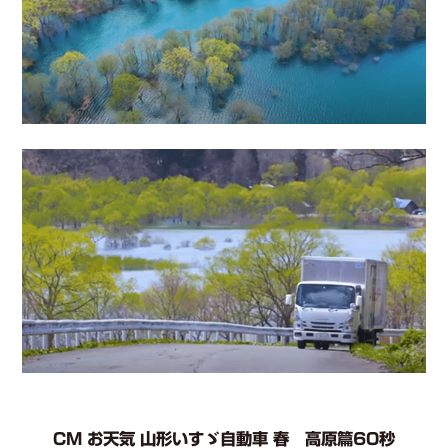
CM お天気 山形いすゞ自動車 春 高原篇60秒