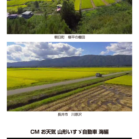
朝日町 椹平の棚田
長井市 川原沢
CM お天気 山形いすゞ自動車 海編